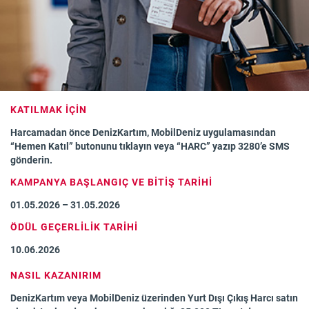
KATILMAK İÇİN
Harcamadan önce DenizKartım, MobilDeniz uygulamasından
“Hemen Katıl” butonunu tıklayın veya “HARC” yazıp 3280’e SMS
gönderin.
KAMPANYA BAŞLANGIÇ VE BİTİŞ TARİHİ
01.05.2026 – 31.05.2026
ÖDÜL GEÇERLİLİK TARİHİ
10.06.2026
NASIL KAZANIRIM
DenizKartım veya MobilDeniz üzerinden Yurt Dışı Çıkış Harcı satın