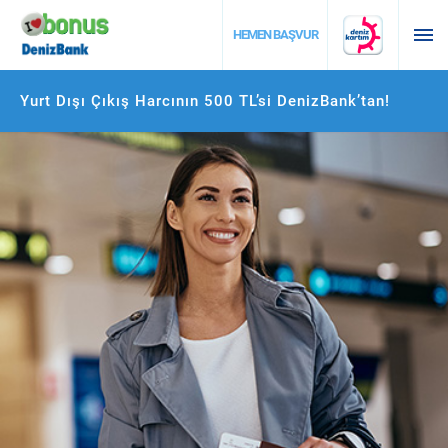
DESTEK
HEMEN BAŞVUR
Yurt Dışı Çıkış Harcının 500 TL’si DenizBank’tan!