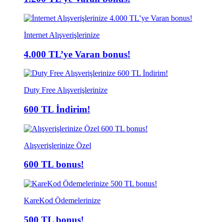
İnternet Alışverişlerinize
4.000 TL’ye Varan bonus!
Duty Free Alışverişlerinize
600 TL İndirim!
Alışverişlerinize Özel
600 TL bonus!
KareKod Ödemelerinize
500 TL bonus!