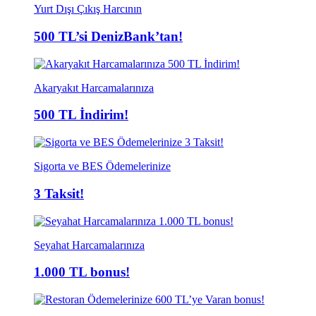
Yurt Dışı Çıkış Harcının
500 TL’si DenizBank’tan!
Akaryakıt Harcamalarınıza
500 TL İndirim!
Sigorta ve BES Ödemelerinize
3 Taksit!
Seyahat Harcamalarınıza
1.000 TL bonus!