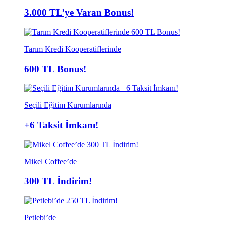
3.000 TL’ye Varan Bonus!
Tarım Kredi Kooperatiflerinde
600 TL Bonus!
Seçili Eğitim Kurumlarında
+6 Taksit İmkanı!
Mikel Coffee’de
300 TL İndirim!
Petlebi’de