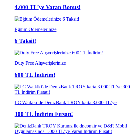
4.000 TL’ye Varan Bonus!
Eğitim Ödemelerinize
6 Taksit!
Duty Free Alışverişlerinize
600 TL İndirim!
LC Waikiki’de DenizBank TROY karta 3.000 TL’ye
300 TL İndirim Fırsatı!