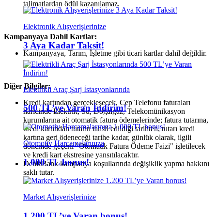
talimatlardan ödül kazanılamaz.
Elektronik Alışverişlerinize
Kampanyaya Dahil Kartlar:
3 Aya Kadar Taksit!
Kampanyaya, Tarım, İşletme gibi ticari kartlar dahil değildir.
Diğer Bilgiler:
Elektrikli Araç Şarj İstasyonlarında
Kredi kartından gerçekleşecek, Cep Telefonu faturaları
500 TL’ye Varan İndirim!
haricinde Elektrik, Su, Doğalgaz, Telekomünikasyon
kurumlarına ait otomatik fatura ödemelerinde; fatura tutarına,
kredi kartından tutarın tahsil edildiği tarihten, tutarı kredi
kartına geri ödeneceği tarihe kadar, günlük olarak, ilgili
Otomotiv Harcamalarınıza
dönemde geçerli "Otomatik Fatura Ödeme Faizi" işletilecek
ve kredi kart ekstresine yansıtılacaktır.
1.000 TL bonus!
DenizBank kampanya koşullarında değişiklik yapma hakkını
saklı tutar.
Market Alışverişlerinize
1.200 TL’ye Varan bonus!