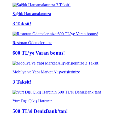
Sağlık Harcamalarınıza
3 Taksit!
Restoran Ödemelerinize
600 TL’ye Varan bonus!
Mobilya ve Yapı Market Alışverişlerinize
3 Taksit!
Yurt Dışı Çıkış Harcının
500 TL’si DenizBank’tan!