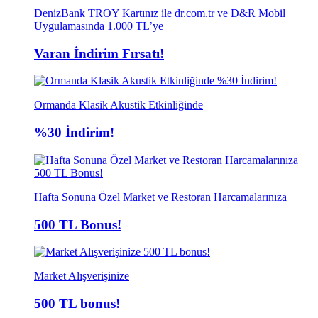
DenizBank TROY Kartınız ile dr.com.tr ve D&R Mobil
Uygulamasında 1.000 TL’ye
Varan İndirim Fırsatı!
Ormanda Klasik Akustik Etkinliğinde
%30 İndirim!
Hafta Sonuna Özel Market ve Restoran Harcamalarınıza
500 TL Bonus!
Market Alışverişinize
500 TL bonus!