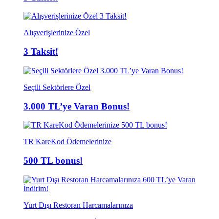
Alışverişlerinize Özel
3 Taksit!
Seçili Sektörlere Özel
3.000 TL’ye Varan Bonus!
TR KareKod Ödemelerinize
500 TL bonus!
Yurt Dışı Restoran Harcamalarınıza