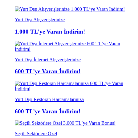
Yurt Dışı Alışverişlerinize
1.000 TL’ye Varan İndirim!
Yurt Dışı İnternet Alışverişlerinize
600 TL’ye Varan İndirim!
Yurt Dışı Restoran Harcamalarınıza
600 TL’ye Varan İndirim!
Seçili Sektörlere Özel