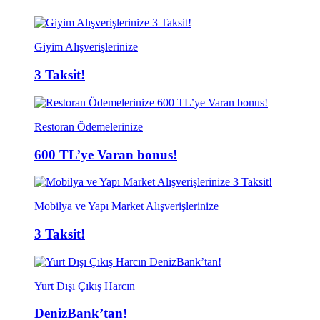
Giyim Alışverişlerinize
3 Taksit!
Restoran Ödemelerinize
600 TL’ye Varan bonus!
Mobilya ve Yapı Market Alışverişlerinize
3 Taksit!
Yurt Dışı Çıkış Harcın
DenizBank’tan!