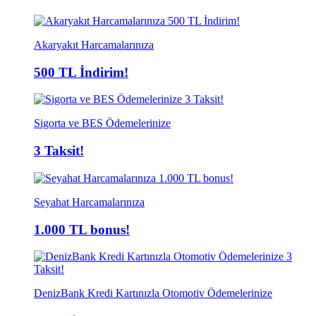
Akaryakıt Harcamalarınıza
500 TL İndirim!
Sigorta ve BES Ödemelerinize
3 Taksit!
Seyahat Harcamalarınıza
1.000 TL bonus!
DenizBank Kredi Kartınızla Otomotiv Ödemelerinize