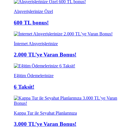
Alışverişlerinize Özel
600 TL bonus!
İnternet Alışverişlerinize
2.000 TL’ye Varan Bonus!
Eğitim Ödemelerinize
6 Taksit!
Kappa Tur ile Seyahat Planlarınıza
3.000 TL’ye Varan Bonus!