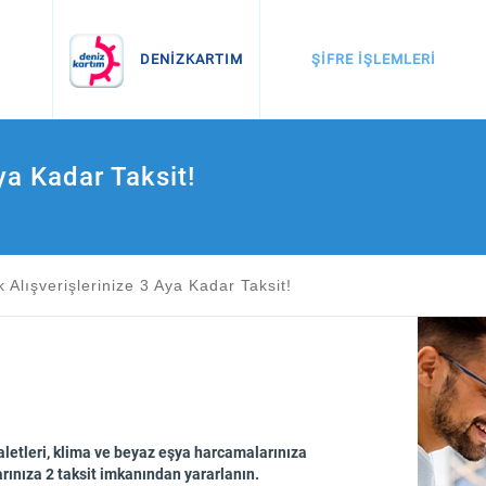
İnternette Alışveriş
Otomatik Ödemeler
ŞİFRE İŞLEMLERİ
DENİZKARTIM
ya Kadar Taksit!
k Alışverişlerinize 3 Aya Kadar Taksit!
 aletleri, klima ve beyaz eşya harcamalarınıza
rınıza 2 taksit imkanından yararlanın.