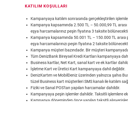
KATILIM KOŞULLARI
Kampanyaya katılım sonrasında gerçekleştirilen işleml
Kampanya kapsamında 2.500 TL – 50.000,99 TL arası peşin
eşya harcamalarınız peşin fiyatına 3 taksite bölünecekti
Kampanya kapsamında 50.001 TL – 150.000 TL arası peşin 
eşya harcamalarınızı peşin fiyatına 2 taksite bölünecekti
Kampanya müşteri bazındadır. Bir müşteri kampanyadan 
Tüm DenizBank Bireysel Kredi Kartları kampanyaya dahi
Business kartlar, Net Kart, sanal kart ve ek kartlar dahild
İşletme Kart ve Üretici Kart kampanyaya dahil değildir.
DenizKartım ve MobilDeniz üzerinden yalnızca şahıs Busine
tüzel Business kart müşterileri SMS kanalı ile katılım sa
Fiziki ve Sanal POS'tan yapılan harcamalar dahildir.
Kampanyaya peşin işlemler dahildir. Taksitli işlemlere 
Kampanya döneminden önce yapılan taksitli alışverişl
kampanyaya dahil edilmeyecektir.
Harcamanın gerçekleştirildiği iş yerinin sistemde kayıtlı
yerine aittir.
Kampanyaya MoTo (Mail order, Telephone order), temassı