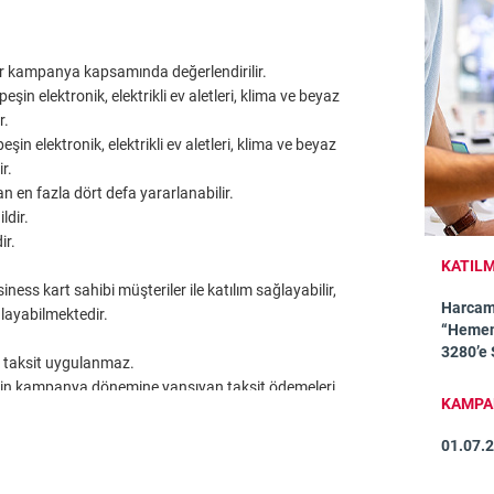
er kampanya kapsamında değerlendirilir.
 elektronik, elektrikli ev aletleri, klima ve beyaz
r.
elektronik, elektrikli ev aletleri, klima ve beyaz
r.
en fazla dört defa yararlanabilir.
ldir.
ir.
KATILM
ss kart sahibi müşteriler ile katılım sağlayabilir,
Harcam
ğlayabilmektedir.
“Hemen 
3280’e
ek taksit uygulanmaz.
erin kampanya dönemine yansıyan taksit ödemeleri
KAMPAN
 sektör bilgisinin doğru olmasının sorumluluğu iş
01.07.
z işlemler dahildir.