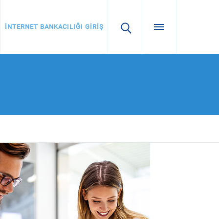
İNTERNET BANKACILIĞI GİRİŞ