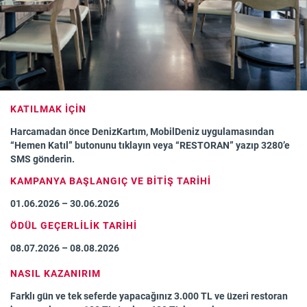
KATILMAK İÇİN
Harcamadan önce DenizKartım, MobilDeniz uygulamasından
“Hemen Katıl” butonunu tıklayın veya “RESTORAN” yazıp 3280’e
SMS gönderin.
KAMPANYA BAŞLANGIÇ VE BİTİŞ TARİHİ
01.06.2026 – 30.06.2026
ÖDÜL GEÇERLİLİK TARİHİ
08.07.2026 – 08.08.2026
NASIL KAZANIRIM
Farklı gün ve tek seferde yapacağınız 3.000 TL ve üzeri restoran