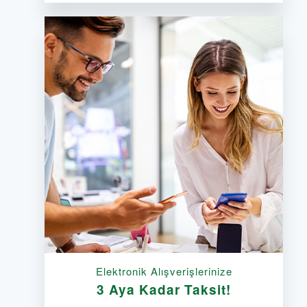
Elektronik Alışverişlerinize
3 Aya Kadar Taksit!