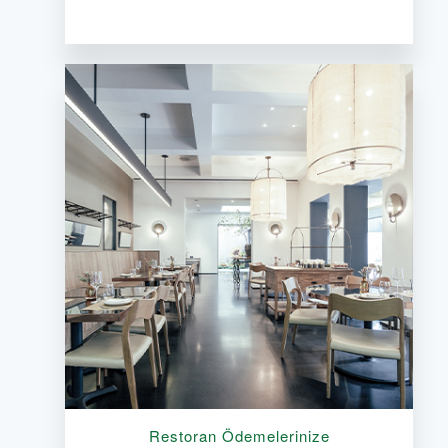
Restoran Ödemelerinize