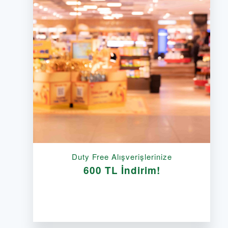
Duty Free Alışverişlerinize
600 TL İndirim!