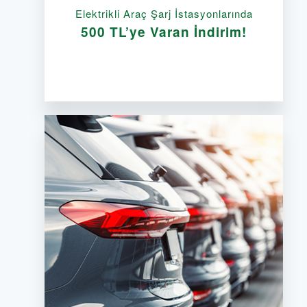
Elektrikli Araç Şarj İstasyonlarında
500 TL’ye Varan İndirim!