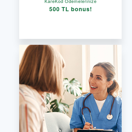
KareKod Ödemelerinize
500 TL bonus!