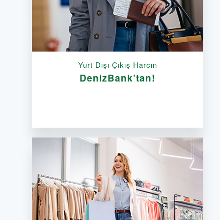
Yurt Dışı Çıkış Harcın
DenizBank’tan!