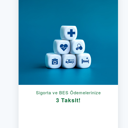
Sigorta ve BES Ödemelerinize
3 Taksit!