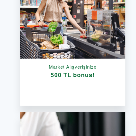
Market Alışverişinize
500 TL bonus!