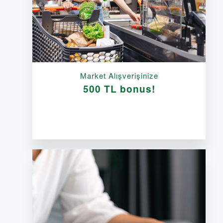
Market Alışverişinize
500 TL bonus!