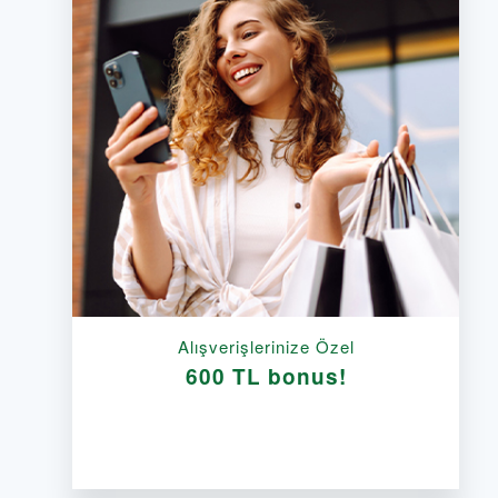
Alışverişlerinize Özel
600 TL bonus!