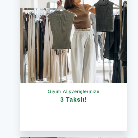
Giyim Alışverişlerinize
3 Taksit!