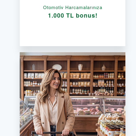
Otomotiv Harcamalarınıza
1.000 TL bonus!