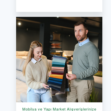
Mobilya ve Yapı Market Alışverişlerinize