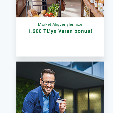
Market Alışverişlerinize
1.200 TL’ye Varan bonus!