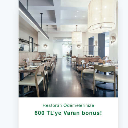
Restoran Ödemelerinize
600 TL’ye Varan bonus!