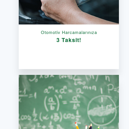
Otomotiv Harcamalarınıza
3 Taksit!