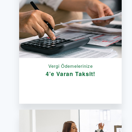
Vergi Ödemelerinize
4’e Varan Taksit!