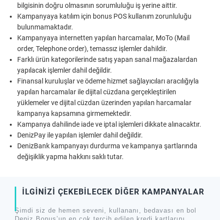
bilgisinin doğru olmasının sorumluluğu iş yerine aittir.
Kampanyaya katılım için bonus POS kullanım zorunluluğu
bulunmamaktadır.
Kampanyaya internetten yapılan harcamalar, MoTo (Mail
order, Telephone order), temassız işlemler dahildir.
Farklı ürün kategorilerinde satış yapan sanal mağazalardan
yapılacak işlemler dahil değildir.
Finansal kuruluşlar ve ödeme hizmet sağlayıcıları aracılığıyla
yapılan harcamalar ile dijital cüzdana gerçekleştirilen
yüklemeler ve dijital cüzdan üzerinden yapılan harcamalar
kampanya kapsamına girmemektedir.
Kampanya dahilinde iade ve iptal işlemleri dikkate alınacaktır.
DenizPay ile yapılan işlemler dahil değildir.
DenizBank kampanyayı durdurma ve kampanya şartlarında
değişiklik yapma hakkını saklı tutar.
İLGİNİZİ ÇEKEBİLECEK DİĞER KAMPANYALAR
Şimdi siz de hemen seveni, kullananı, bedavası en bol
Deniz Bonus’un en çok tercih edilen kredi kartlarını