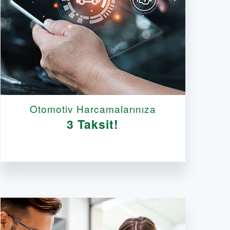
Otomotiv Harcamalarınıza
3 Taksit!