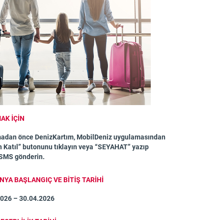
AK İÇİN
adan önce DenizKartım, MobilDeniz uygulamasından
Katıl” butonunu tıklayın veya “SEYAHAT” yazıp
 SMS gönderin.
YA BAŞLANGIÇ VE BİTİŞ TARİHİ
2026 – 30.04.2026