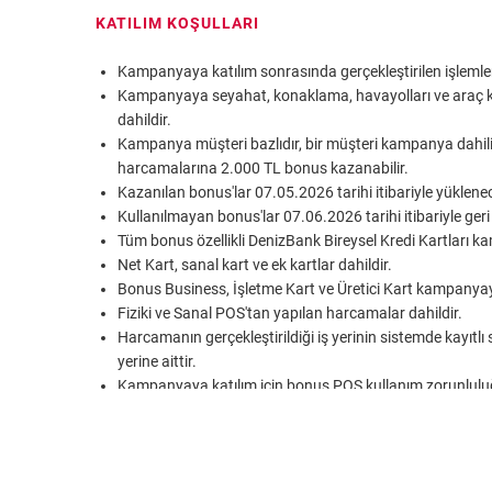
KATILIM KOŞULLARI
Kampanyaya katılım sonrasında gerçekleştirilen işleml
Kampanyaya seyahat, konaklama, havayolları ve araç k
dahildir.
Kampanya müşteri bazlıdır, bir müşteri kampanya dahilin
harcamalarına 2.000 TL bonus kazanabilir.
Kazanılan bonus'lar 07.05.2026 tarihi itibariyle yüklenec
Kullanılmayan bonus'lar 07.06.2026 tarihi itibariyle geri 
Tüm bonus özellikli DenizBank Bireysel Kredi Kartları k
Net Kart, sanal kart ve ek kartlar dahildir.
Bonus Business, İşletme Kart ve Üretici Kart kampanyaya
Fiziki ve Sanal POS'tan yapılan harcamalar dahildir.
Harcamanın gerçekleştirildiği iş yerinin sistemde kayıtlı
yerine aittir.
Kampanyaya katılım için bonus POS kullanım zorunlul
Kampanyaya internetten yapılan harcamalar, MoTo (Mail
dahildir.
Farklı ürün/hizmet kategorilerinde satış yapan sanal ma
Finansal kuruluşlar ve ödeme hizmet sağlayıcıları aracılı