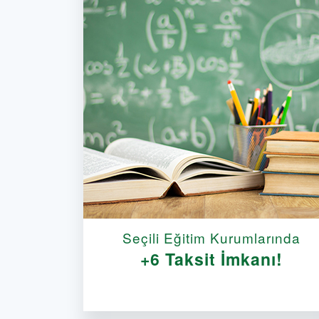
Seçili Eğitim Kurumlarında
+6 Taksit İmkanı!