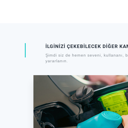
gerçekleştirilen yüklemeler ve dijital cüzdan üzerind
girmemektedir.
Kampanya dahilinde iade ve iptal işlemleri dikkate alınac
DenizPay ile yapılan işlemler dahil değildir.
DenizBank kampanyayı durdurma ve kampanya şartlarınd
İLGİNİZİ ÇEKEBİLECEK DİĞER K
Şimdi siz de hemen seveni, kullananı, b
yararlanın.