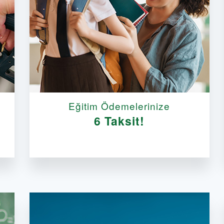
Eğitim Ödemelerinize
6 Taksit!