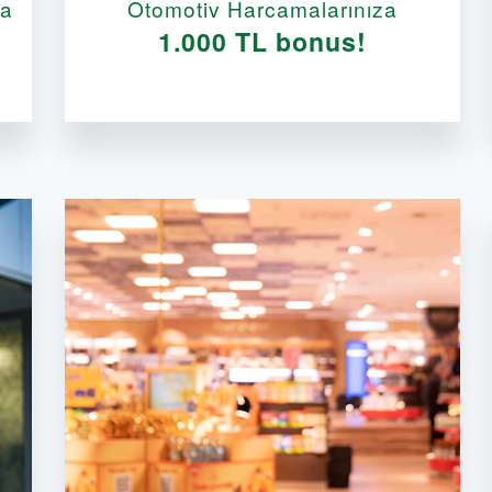
da
Otomotiv Harcamalarınıza
1.000 TL bonus!