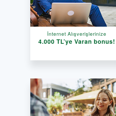
İnternet Alışverişlerinize
4.000 TL’ye Varan bonus!