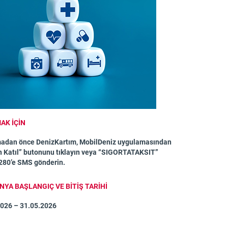
AK İÇİN
adan önce DenizKartım, MobilDeniz uygulamasından
 Katıl” butonunu tıklayın veya “SIGORTATAKSIT”
280’e SMS gönderin.
YA BAŞLANGIÇ VE BİTİŞ TARİHİ
2026 – 31.05.2026