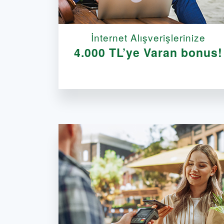
İnternet Alışverişlerinize
4.000 TL’ye Varan bonus!