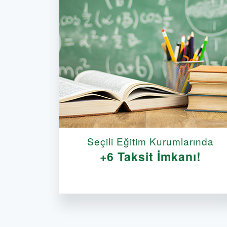
Seçili Eğitim Kurumlarında
+6 Taksit İmkanı!