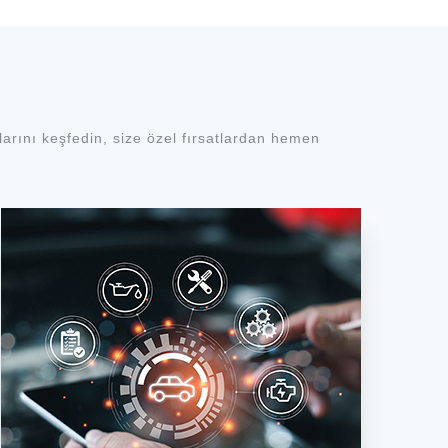
arını keşfedin, size özel fırsatlardan hemen