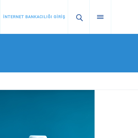
İNTERNET BANKACILIĞI GİRİŞ