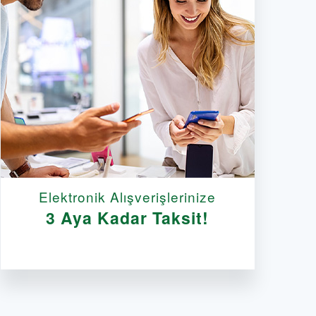
Elektronik Alışverişlerinize
3 Aya Kadar Taksit!