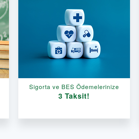
Sigorta ve BES Ödemelerinize
3 Taksit!