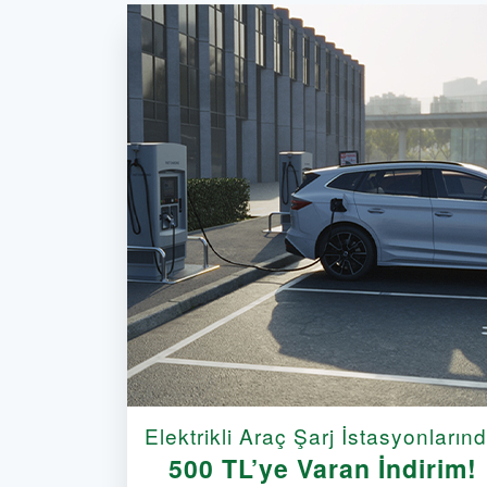
Elektrikli Araç Şarj İstasyonların
500 TL’ye Varan İndirim!