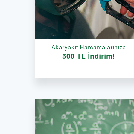
Akaryakıt Harcamalarınıza
500 TL İndirim!