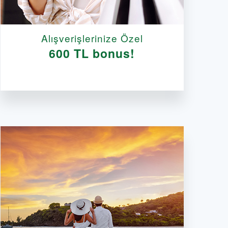
Alışverişlerinize Özel
600 TL bonus!