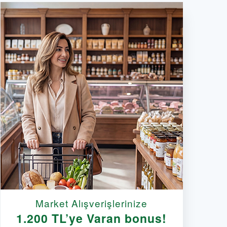
Market Alışverişlerinize
1.200 TL’ye Varan bonus!