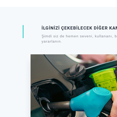
gerçekleştirilen yüklemeler ve dijital cüzdan üzerind
girmemektedir.
Bireysel kartlarda taksit yasağı olan sektörlerde yapılan
Bireysel kart kampanyaları ticari amaçlar ile kullanılam
Kampanya dahilinde iade ve iptal işlemleri dikkate alınac
İLGİNİZİ ÇEKEBİLECEK DİĞER K
DenizPay ile yapılan işlemler dahil değildir.
Şimdi siz de hemen seveni, kullananı, b
DenizBank kampanyayı durdurma ve kampanya şartlarınd
yararlanın.