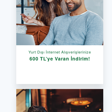
Yurt Dışı İnternet Alışverişlerinize
600 TL’ye Varan İndirim!