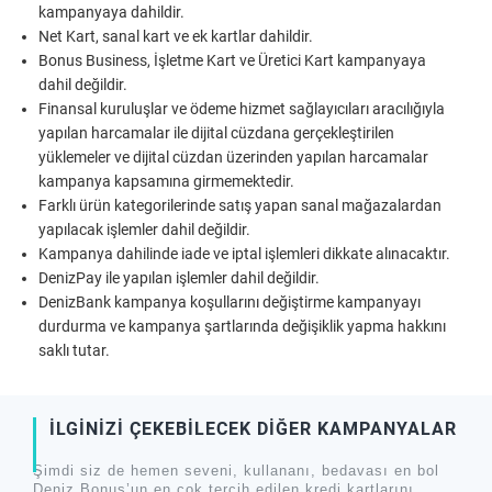
kampanyaya dahildir.
Net Kart, sanal kart ve ek kartlar dahildir.
Bonus Business, İşletme Kart ve Üretici Kart kampanyaya
dahil değildir.
Finansal kuruluşlar ve ödeme hizmet sağlayıcıları aracılığıyla
yapılan harcamalar ile dijital cüzdana gerçekleştirilen
yüklemeler ve dijital cüzdan üzerinden yapılan harcamalar
kampanya kapsamına girmemektedir.
Farklı ürün kategorilerinde satış yapan sanal mağazalardan
yapılacak işlemler dahil değildir.
Kampanya dahilinde iade ve iptal işlemleri dikkate alınacaktır.
DenizPay ile yapılan işlemler dahil değildir.
DenizBank kampanya koşullarını değiştirme kampanyayı
durdurma ve kampanya şartlarında değişiklik yapma hakkını
saklı tutar.
İLGİNİZİ ÇEKEBİLECEK DİĞER KAMPANYALAR
Şimdi siz de hemen seveni, kullananı, bedavası en bol
Deniz Bonus’un en çok tercih edilen kredi kartlarını