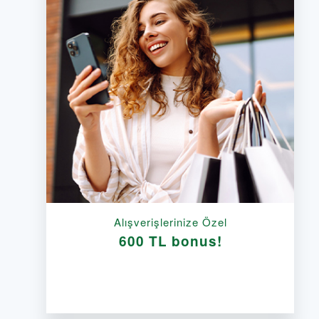
Alışverişlerinize Özel
600 TL bonus!