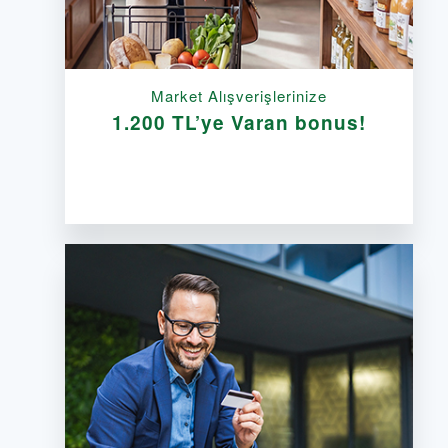
Market Alışverişlerinize
1.200 TL’ye Varan bonus!