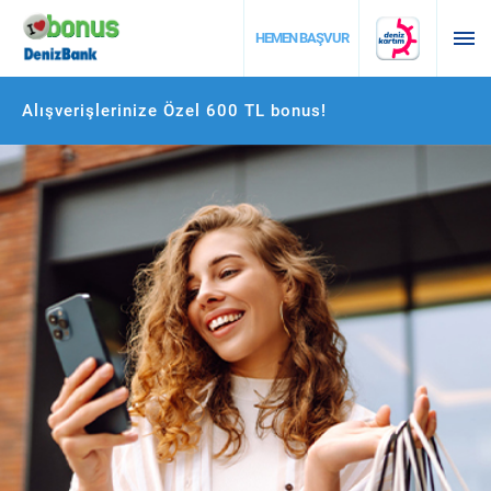
DESTEK
HEMEN BAŞVUR
Alışverişlerinize Özel 600 TL bonus!