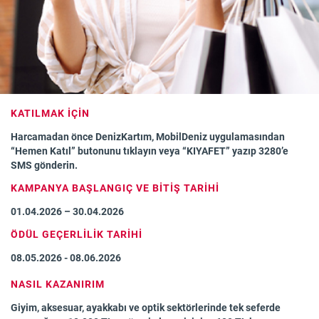
KATILMAK İÇİN
Harcamadan önce DenizKartım, MobilDeniz uygulamasından
“Hemen Katıl” butonunu tıklayın veya “KIYAFET” yazıp 3280’e
SMS gönderin.
KAMPANYA BAŞLANGIÇ VE BİTİŞ TARİHİ
01.04.2026 – 30.04.2026
ÖDÜL GEÇERLİLİK TARİHİ
08.05.2026 - 08.06.2026
NASIL KAZANIRIM
Giyim, aksesuar, ayakkabı ve optik sektörlerinde tek seferde