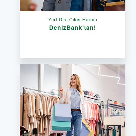
Yurt Dışı Çıkış Harcın
DenizBank’tan!