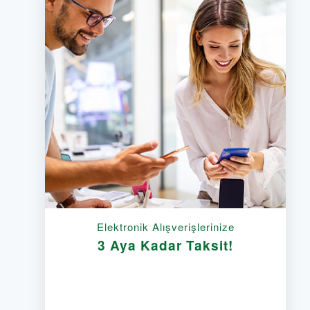
Elektronik Alışverişlerinize
3 Aya Kadar Taksit!