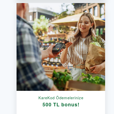
KareKod Ödemelerinize
500 TL bonus!