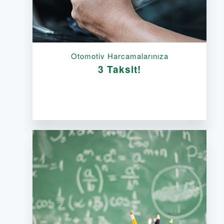
Otomotiv Harcamalarınıza
3 Taksit!