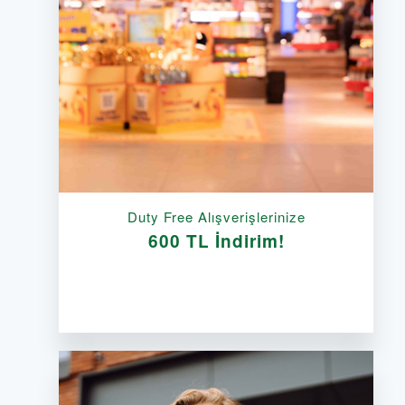
Duty Free Alışverişlerinize
600 TL İndirim!