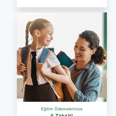
Eğitim Ödemelerinize
6 Taksit!