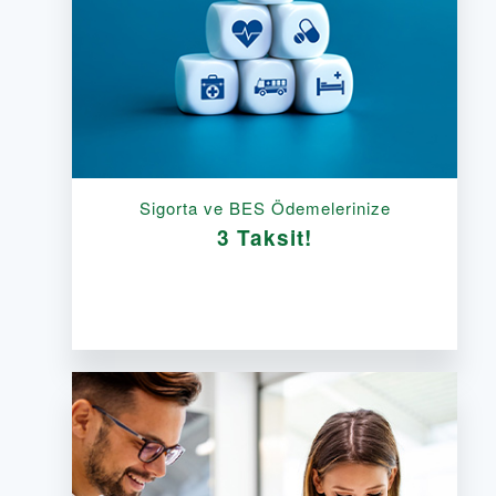
Sigorta ve BES Ödemelerinize
3 Taksit!