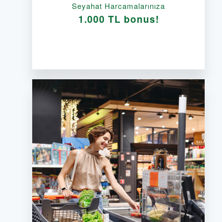
Seyahat Harcamalarınıza
1.000 TL bonus!