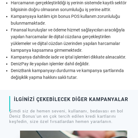
Harcamanın gerçekleştirildiği iş yerinin sistemde kayıtlı sektör
bilgisinin doğru olmasının sorumluluğu iş yerine aittir.
Kampanyaya katılım için bonus POS kullanım zorunluluğu
bulunmamaktadır.
Finansal kuruluşlar ve ödeme hizmet sağlayıcıları aracılığıyla
yapılan harcamalar ile dijital cüzdana gerçekleştirilen
yüklemeler ve dijital cüzdan üzerinden yapılan harcamalar
kampanya kapsamına girmemektedir.
Kampanya dahilinde iade ve iptal işlemleri dikkate alınacaktır.
DenizPay ile yapılan işlemler dahil değildir.
DenizBank kampanyayı durdurma ve kampanya şartlarında
değişiklik yapma hakkını saklı tutar.
İLGİNİZİ ÇEKEBİLECEK DİĞER KAMPANYALAR
Şimdi siz de hemen seveni, kullananı, bedavası en bol
Deniz Bonus’un en çok tercih edilen kredi kartlarını
keşfedin, size özel fırsatlardan hemen yararlanın.