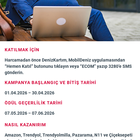
KATILMAK İÇİN
Harcamadan önce DenizKartım, MobilDeniz uygulamasından
“Hemen Katıl” butonunu tıklayın veya “ECOM” yazıp 3280’e SMS
gönderin.
KAMPANYA BAŞLANGIÇ VE BİTİŞ TARİHİ
01.04.2026 – 30.04.2026
ÖDÜL GEÇERLİLİK TARİHİ
07.05.2026 – 07.06.2026
NASIL KAZANIRIM
Amazon, Trendyol, Trendyolmilla, Pazarama, N11 ve Çiçeksepeti