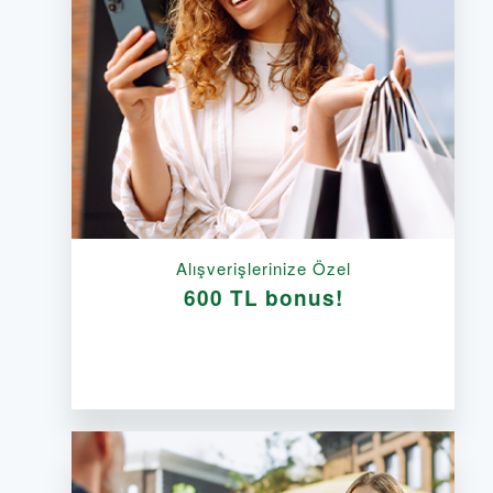
Alışverişlerinize Özel
600 TL bonus!