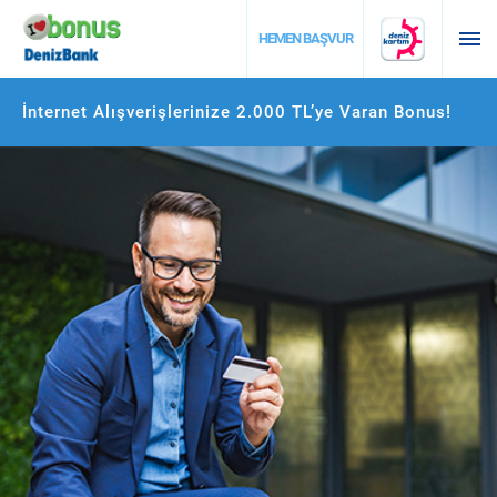
DESTEK
HEMEN BAŞVUR
İnternet Alışverişlerinize 2.000 TL’ye Varan Bonus!