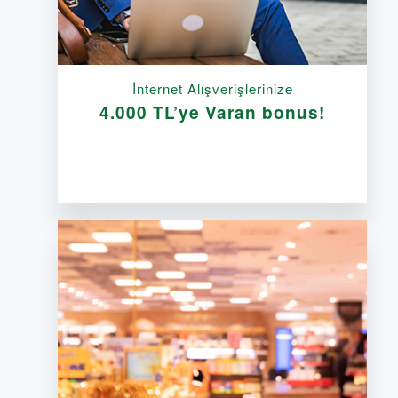
İnternet Alışverişlerinize
4.000 TL’ye Varan bonus!