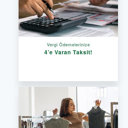
Vergi Ödemelerinize
4’e Varan Taksit!