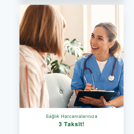
Sağlık Harcamalarınıza
3 Taksit!